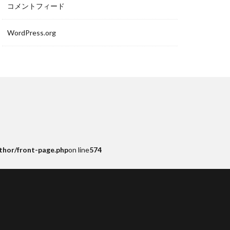
コメントフィード
WordPress.org
thor/front-page.php
on line
574