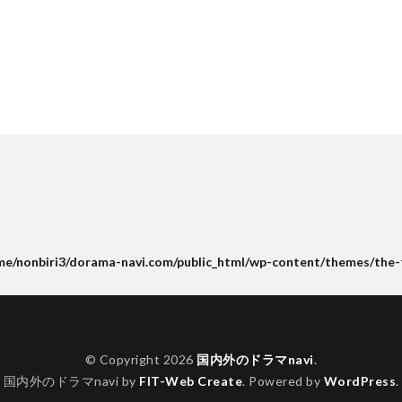
me/nonbiri3/dorama-navi.com/public_html/wp-content/themes/the-
© Copyright 2026
国内外のドラマnavi
.
国内外のドラマnavi by
FIT-Web Create
. Powered by
WordPress
.